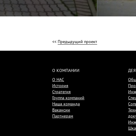
<<
Предыдущий проект
О КОМПАНИИ
ДЕЯ
О НАС
Общ
История
Про
Стратегия
Инж
Группа компаний
Спе
Наша команда
Соп
Вакансии
Тех
Партнерам
док
Инж
Шк